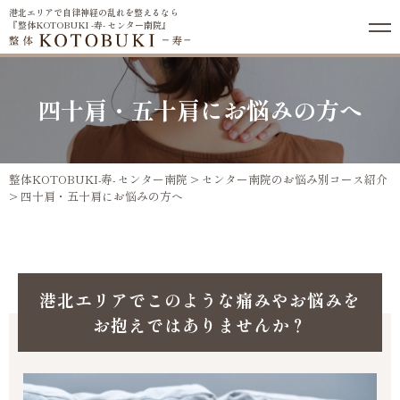
港北エリアで自律神経の乱れを整えるなら
『整体KOTOBUKI -寿- センター南院』
四十肩・五十肩にお悩みの方へ
整体KOTOBUKI-寿- センター南院
>
センター南院のお悩み別コース紹介
>
四十肩・五十肩にお悩みの方へ
港北エリアでこのような痛みやお悩みを
お抱えではありませんか？